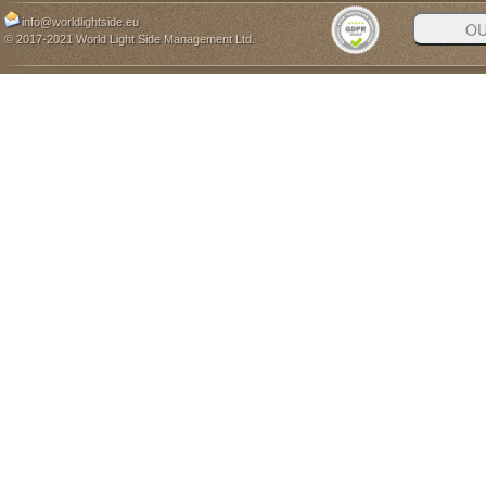
info@worldlightside.eu
© 2017-2021 World Light Side Management Ltd.