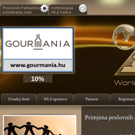
10%
O našoj firmi
WLS uputstvo
Partneri
Registraci
Primjena poslovnih 